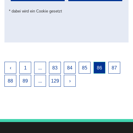
* dabei wird ein Cookie gesetzt
‹
1
...
83
84
85
86
87
88
89
...
129
›